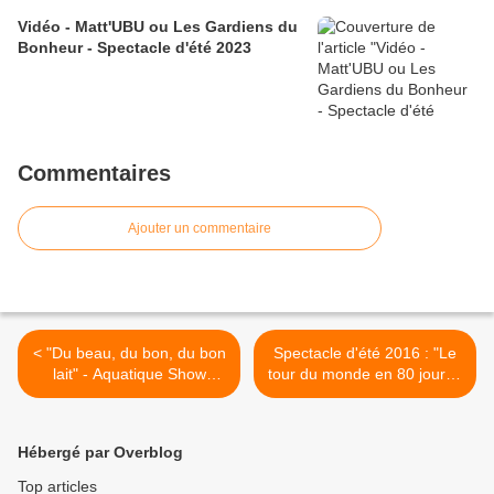
Vidéo - Matt'UBU ou Les Gardiens du
Bonheur - Spectacle d'été 2023
Commentaires
Ajouter un commentaire
< "Du beau, du bon, du bon
Spectacle d'été 2016 : "Le
lait" - Aquatique Show
tour du monde en 80 jours",
International et Cie
d'après Jules Verne - 10 au
Mattagumber - COLMAR -
14 août au plan d'eau de
Parc expo - 18 et 19 juin
COURTAVON >
Hébergé par Overblog
2016
Top articles