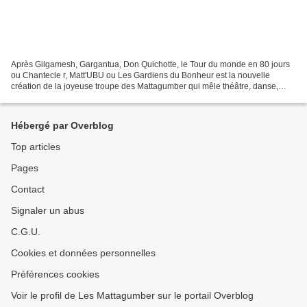
Après Gilgamesh, Gargantua, Don Quichotte, le Tour du monde en 80 jours
ou Chantecle r, Matt'UBU ou Les Gardiens du Bonheur est la nouvelle
création de la joyeuse troupe des Mattagumber qui mêle théâtre, danse,
chant et musique, avec de vrais morceaux...
Hébergé par Overblog
Top articles
Pages
Contact
Signaler un abus
C.G.U.
Cookies et données personnelles
Préférences cookies
Voir le profil de Les Mattagumber sur le portail Overblog