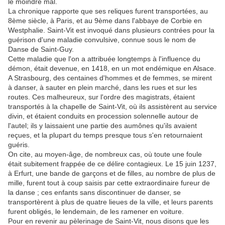
le moindre mal.
La chronique rapporte que ses reliques furent transportées, au
8ème siècle, à Paris, et au 9ème dans l'abbaye de Corbie en
Westphalie. Saint-Vit est invoqué dans plusieurs contrées pour la
guérison d'une maladie convulsive, connue sous le nom de
Danse de Saint-Guy.
Cette maladie que l'on a attribuée longtemps à l'influence du
démon, était devenue, en 1418, en un mot endémique en Alsace.
A Strasbourg, des centaines d'hommes et de femmes, se mirent
à danser, à sauter en plein marché, dans les rues et sur les
routes. Ces malheureux, sur l'ordre des magistrats, étaient
transportés à la chapelle de Saint-Vit, où ils assistèrent au service
divin, et étaient conduits en procession solennelle autour de
l'autel; ils y laissaient une partie des aumônes qu'ils avaient
reçues, et la plupart du temps presque tous s'en retournaient
guéris.
On cite, au moyen-âge, de nombreux cas, où toute une foule
était subitement frappée de ce délire contagieux. Le 15 juin 1237,
à Erfurt, une bande de garçons et de filles, au nombre de plus de
mille, furent tout à coup saisis par cette extraordinaire fureur de
la danse ; ces enfants sans discontinuer de danser, se
transportèrent à plus de quatre lieues de la ville, et leurs parents
furent obligés, le lendemain, de les ramener en voiture.
Pour en revenir au pèlerinage de Saint-Vit, nous disons que les