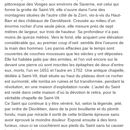
pittoresque des Vosges aux environs de Saverne, est celui qui
forme la grotte de Saint-Vit; elle s'ouvre dans l'une des
montagnes situées de l'autre côté de la Zorn, vis-à-vis du Haut-
Barr et des châteaux de Geroldseck. Creusée au milieu d'un
énorme rocher d'une seule pièce, elle mesure près de sept
mètres de largeur, sur trois de hauteur. Sa profondeur n'a pas
moins de quinze mètres. Vers le fond, elle acquiert une élévation
considérable qui, au premier coup d'oeil. semble être l'oeuvre de
la main des hommes. Les parois effacées par le temps sont
couvertes de couches moussues que les siècles y ont déposées.
Elle fut habitée jadis par des ermites, et l'on voit encore sur le
devant une pierre où sont inscrites les épitaphes de deux d'entre
eux, morts, l'un en 1651 et l'autre en 1702. Une antique chapelle,
dédiée à Saint-Vit, était située au haut du plateau dont ce rocher
est surmonté; elle tomba en ruines et fut transformée, pendant la
révolution, en une maison d'exploitation rurale. L'autel du Saint
est resté dans cette maison d'où la dévotion le retira, pour la
véritable chapelle de Saint-Vit.
Ce Saint qui continue à y être vénéré, fut, selon la légende, jeté,
par ordre de Dioclétien, dans de la poix bouillante et du plomb
fondu; mais par miracle il sortit de cette brûlante épreuve sans
avoir éprouvé la moindre douleur. Exposé ensuite à des lions
furieux, ceux-ci se couchèrent aux pieds du Saint sans lui causer