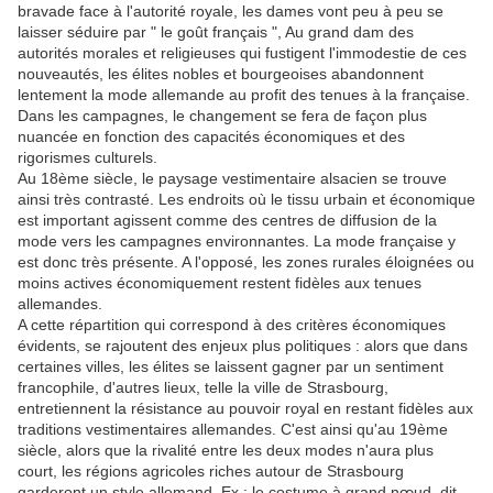
bravade face à l'autorité royale, les dames vont peu à peu se
laisser séduire par " le goût français ", Au grand dam des
autorités morales et religieuses qui fustigent l'immodestie de ces
nouveautés, les élites nobles et bourgeoises abandonnent
lentement la mode allemande au profit des tenues à la française.
Dans les campagnes, le changement se fera de façon plus
nuancée en fonction des capacités économiques et des
rigorismes culturels.
Au 18ème siècle, le paysage vestimentaire alsacien se trouve
ainsi très contrasté. Les endroits où le tissu urbain et économique
est important agissent comme des centres de diffusion de la
mode vers les campagnes environnantes. La mode française y
est donc très présente. A l'opposé, les zones rurales éloignées ou
moins actives économiquement restent fidèles aux tenues
allemandes.
A cette répartition qui correspond à des critères économiques
évidents, se rajoutent des enjeux plus politiques : alors que dans
certaines villes, les élites se laissent gagner par un sentiment
francophile, d'autres lieux, telle la ville de Strasbourg,
entretiennent la résistance au pouvoir royal en restant fidèles aux
traditions vestimentaires allemandes. C'est ainsi qu'au 19ème
siècle, alors que la rivalité entre les deux modes n'aura plus
court, les régions agricoles riches autour de Strasbourg
garderont un style allemand. Ex : le costume à grand nœud, dit