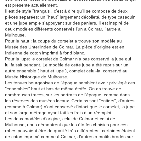
est présenté actuellement.
Il est de style "français", c'est à dire qu'il se compose de deux
pièces séparées: un "haut" largement décolleté, de type casaquin
et une jupe ample s'appuyant sur des paniers. Il est inspiré de
deux modèles différents conservés l'un à Colmar, l'autre à
Mulhouse.
Pour le haut : la coupe du corselet a trouvé son modèle au
Musée des Unterlinden de Colmar. La pièce d'origine est en
Indienne de coton imprimé à fond blanc.
Pour la jupe: le corselet de Colmar n'a pas conservé la jupe qui
lui faisait pendant. Le modèle de cette jupe a été repris sur un
autre ensemble ( haut et jupe ), complet celui-la, conservé au
Musée Historique de Mulhouse.
Les tenues bourgeoises de l'époque semblent avoir privilégié ces
"ensembles" haut et bas de même étoffe. On en trouve de
nombreuses traces, sur les portraits de l'époque, comme dans
les réserves des musées locaux. Certains sont "entiers", d'autres
(comme à Colmar) n'ont conservé d'intact que le corselet, la jupe
et son large métrage ayant fait les frais d'un réemploi.
Les deux modèles d'origine, celui de Colmar et celui de
Mulhouse, nous démontrent que les étoffes choisies pour ces
robes pouvaient être de qualité très différentes : certaines étaient
de coton imprimé comme à Colmar, d'autres à motifs brodés sur