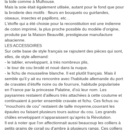
la toile comme à Mulhouse.
Mais la soie était également utlisée, autant pour le fond que pour
la broderie des motifs : fleurs en bouquets ou guirlandes,
oiseaux, insectes et papillons, etc…
L'étoffe qui a été choisie pour la reconstitution est une indienne
de coton imprimé, la plus proche possible du modèle d'origine,
produite par la Maison Beauvillé, prestigieuse manufacture
alsacienne.
LES ACCESSOIRES
Sur cette base de style français se rajoutent des pièces qui sont,
elles, de style allemand:
- le tablier, enveloppant, à très nombreux plis,
- le tour de cou brodé et noué dans la nuque.
- le fichu de mousseline blanche. Il est plutôt français. Mais il
semble qu'il y ait eu rencontre avec l'habitude allemande du port
de cravates d'étoffe noire ou de fourrure, habitude popularisée
en France par la princesse Palatine, d'où leur nom. Les
paysannes restaient d'ailleurs très attachées à cette coutume et
continuaient à porter ensemble cravate et fichu. Ces fichus ou
"mouchoirs de cou" restaient de taille moyenne,couvrant les
épaules ou faisant plusieurs tours autour du cou. Les grands
châles enveloppant n'apparaissent qu'après la Révolution.
Il est à noter que l'on affectionnait aussi beaucoup les colliers à
petits grains de corail ou d'ambre à plusieurs rangs. Ces colliers