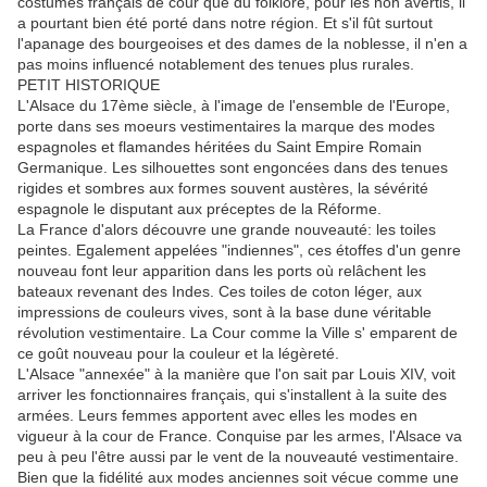
costumes français de cour que du folklore, pour les non avertis, il
a pourtant bien été porté dans notre région. Et s'il fût surtout
l'apanage des bourgeoises et des dames de la noblesse, il n'en a
pas moins influencé notablement des tenues plus rurales.
PETIT HISTORIQUE
L'Alsace du 17ème siècle, à l'image de l'ensemble de l'Europe,
porte dans ses moeurs vestimentaires la marque des modes
espagnoles et flamandes héritées du Saint Empire Romain
Germanique. Les silhouettes sont engoncées dans des tenues
rigides et sombres aux formes souvent austères, la sévérité
espagnole le disputant aux préceptes de la Réforme.
La France d'alors découvre une grande nouveauté: les toiles
peintes. Egalement appelées "indiennes", ces étoffes d'un genre
nouveau font leur apparition dans les ports où relâchent les
bateaux revenant des Indes. Ces toiles de coton léger, aux
impressions de couleurs vives, sont à la base dune véritable
révolution vestimentaire. La Cour comme la Ville s' emparent de
ce goût nouveau pour la couleur et la légèreté.
L'Alsace "annexée" à la manière que l'on sait par Louis XIV, voit
arriver les fonctionnaires français, qui s'installent à la suite des
armées. Leurs femmes apportent avec elles les modes en
vigueur à la cour de France. Conquise par les armes, l'Alsace va
peu à peu l'être aussi par le vent de la nouveauté vestimentaire.
Bien que la fidélité aux modes anciennes soit vécue comme une