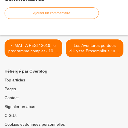
Ajouter un commentaire
< MATTA FEST' 2019, le
Les Aventures perdues
programme complet - 10 au
d'Ulysse Erosomnibus : une
14 août !
odyssée sonore >
Hébergé par Overblog
Top articles
Pages
Contact
Signaler un abus
C.G.U.
Cookies et données personnelles