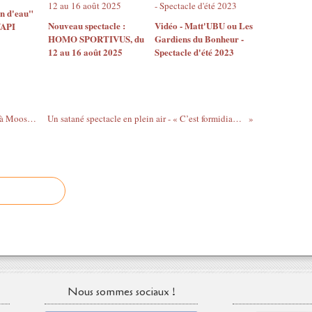
n d'eau"
Nouveau spectacle :
Vidéo - Matt'UBU ou Les
YAPI
HOMO SPORTIVUS, du
Gardiens du Bonheur -
12 au 16 août 2025
Spectacle d'été 2023
L'anniversaire de Belzébuth, c'est ce soir à Mooslargue ! - L'Alsace du 12 août 2014
Un satané spectacle en plein air - « C’est formidiable ! » (DNA Haut-Rhin du 14 août)
Nous sommes sociaux !