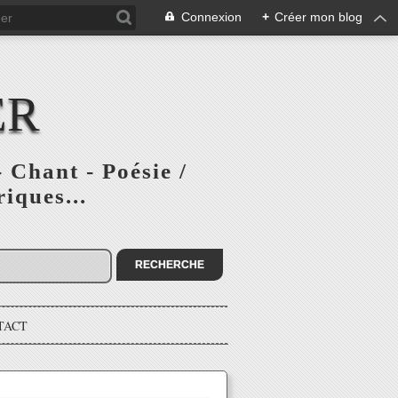
Connexion
+
Créer mon blog
ER
 Chant - Poésie /
iques...
TACT