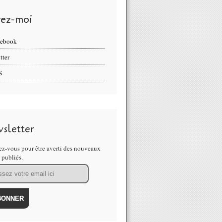
vez-moi
cebook
tter
S
sletter
z-vous pour être averti des nouveaux
s publiés.