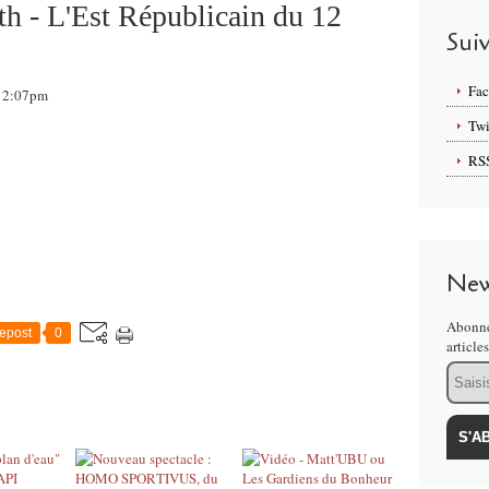
th - L'Est Républicain du 12
Sui
Fa
 12:07pm
Twi
RS
New
Abonne
epost
0
article
Email