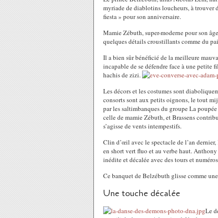
myriade de diablotins loucheurs, à trouver 
fiesta » pour son anniversaire.
Mamie Zébuth, super-moderne pour son âge,
quelques détails croustillants comme du pa
Il a bien sûr bénéficié de la meilleure mauva
incapable de se défendre face à une petite f
hachis de zizi.
Les décors et les costumes sont diabolique
consorts sont aux petits oignons, le tout mi
par les saltimbanques du groupe La poupée 
celle de mamie Zébuth, et Brassens contribue
s’agisse de vents intempestifs.
Clin d’œil avec le spectacle de l’an dernier
en short vert fluo et au verbe haut. Anthon
inédite et décalée avec des tours et numéros
Ce banquet de Belzébuth glisse comme une 
Une touche décalée
Le d