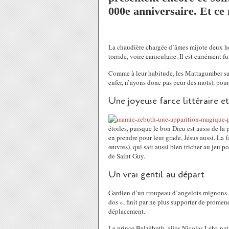
000e anniversaire. Et ce n
La chaudière chargée d’âmes mijote deux heur
torride, voire caniculaire. Il est carrément 
Comme à leur habitude, les Mattagumber sav
enfer, n’ayons donc pas peur des mots), pour 
Une joyeuse farce littéraire e
étoiles, puisque le bon Dieu est aussi de la 
en prendre pour leur grade, Jésus aussi. La 
œuvres), qui sait aussi bien tricher au jeu 
de Saint Guy.
Un vrai gentil au départ
Gardien d’un troupeau d’angelots mignons à 
dos », finit par ne plus supporter de promen
déplacement.
Le prince Belzébuth, alias Nicolas Lehr, na