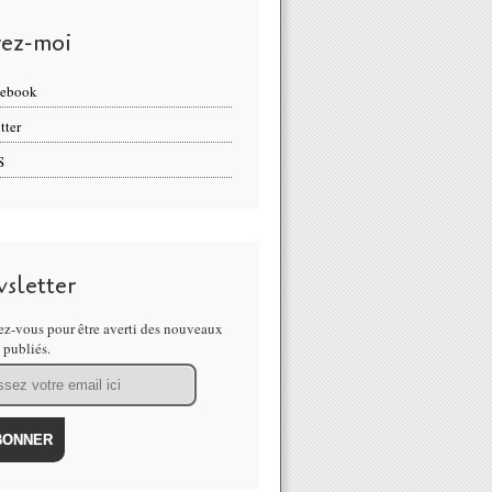
vez-moi
cebook
tter
S
sletter
z-vous pour être averti des nouveaux
s publiés.