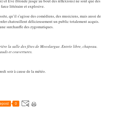
e) et Ève (blonde jusqu’au bout des réflexions) ne sont que des
farce littéraire et explosive.
ite, qu’il s’agisse des comédiens, des musiciens, mais aussi de
enfer chatouillent délicieusement un public totalement acquis.
d’une surchauffe des zygomatiques.
rière la salle des fêtes de Mooslargue. Entrée libre, chapeau.
hauds et couvertures.
redi soir à cause de la météo.
epost
0