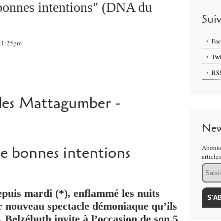
 bonnes intentions" (DNA du
Sui
Fa
 21:25pm
Twi
RS
 des Mattagumber -
New
de bonnes intentions
Abonne
article
Email
uis mardi (*), enflammé les nuits
r nouveau spectacle démoniaque qu’ils
. Belzébuth invite à l’occasion de son 5