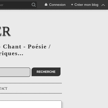
Connexion
+
Créer mon blog
ER
 Chant - Poésie /
iques...
TACT