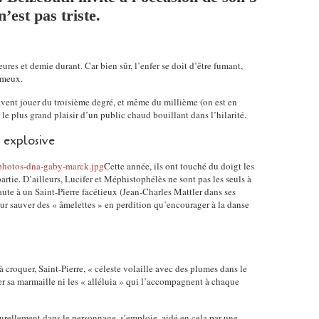
’est pas triste.
es et demie durant. Car bien sûr, l’enfer se doit d’être fumant,
fumeux.
ent jouer du troisième degré, et même du millième (on est en
le plus grand plaisir d’un public chaud bouillant dans l’hilarité.
t explosive
Cette année, ils ont touché du doigt les
partie. D’ailleurs, Lucifer et Méphistophélès ne sont pas les seuls à
faute à un Saint-Pierre facétieux (Jean-Charles Mattler dans ses
pour sauver des « âmelettes » en perdition qu’encourager à la danse
croquer, Saint-Pierre, « céleste volaille avec des plumes dans le
er sa marmaille ni les « alléluia » qui l’accompagnent à chaque
turellement dans le personnage, s’emploie, aidé en cela par une