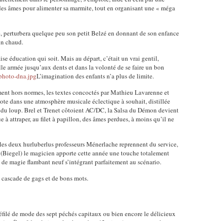
des âmes pour alimenter sa marmite, tout en organisant une « méga
 perturbera quelque peu son petit Belzé en donnant de son enfance
in chaud.
ise éducation qui soit. Mais au départ, c’était un vrai gentil,
ille armée jusqu’aux dents et dans la volonté de se faire un bon
L’imagination des enfants n’a plus de limite.
ment hors normes, les textes concoctés par Mathieu Lavarenne et
jote dans une atmosphère musicale éclectique à souhait, distillée
du loup. Brel et Trenet côtoient AC/DC, la Salsa du Démon devient
 à attraper, au filet à papillon, des âmes perdues, à moins qu’il ne
, les deux hurluberlus professeurs Ménerlache reprennent du service,
y (Biegel) le magicien apporte cette année une touche totalement
 de magie flambant neuf s’intégrant parfaitement au scénario.
cascade de gags et de bons mots.
éfilé de mode des sept péchés capitaux ou bien encore le délicieux