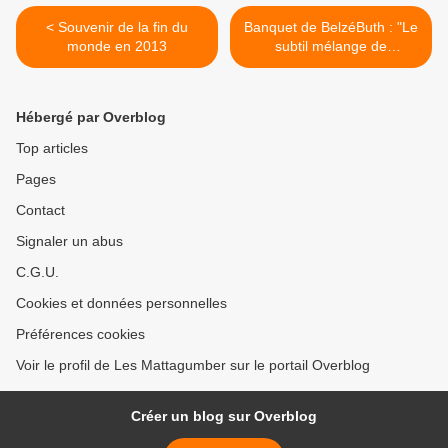
< Souvenir de la fin du
Banquet de BelzéButh : "Le
monde en 2013
subtil mélange de
l'existentiel et du bouffon"
(DNA 8 août) >
Hébergé par Overblog
Top articles
Pages
Contact
Signaler un abus
C.G.U.
Cookies et données personnelles
Préférences cookies
Voir le profil de Les Mattagumber sur le portail Overblog
Créer un blog sur Overblog