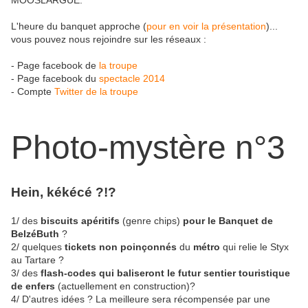
MOOSLARGUE.
L'heure du banquet approche (
pour en voir la présentation
)...
vous pouvez nous rejoindre sur les réseaux :
- Page facebook de
la troupe
- Page facebook du
spectacle 2014
- Compte
Twitter de la troupe
Photo-mystère n°3
Hein, kékécé ?!?
1/ des
biscuits apéritifs
(genre chips)
pour le Banquet de
BelzéButh
?
2/ quelques
tickets non poinçonnés
du
métro
qui relie le Styx
au Tartare ?
3/ des
flash-codes qui baliseront le futur sentier touristique
de enfers
(actuellement en construction)?
4/ D'autres idées ? La meilleure sera récompensée par une