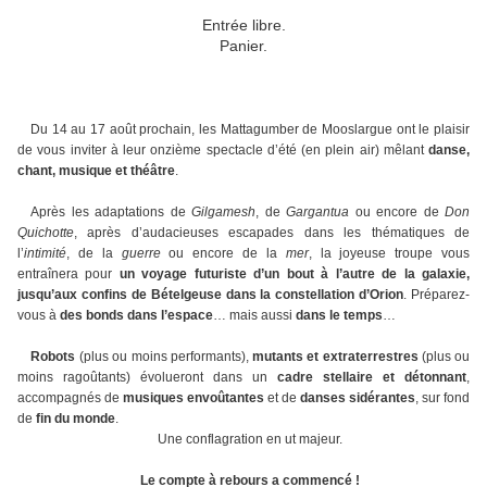
Entrée libre.
Panier.
Du 14 au 17 août prochain, les Mattagumber de Mooslargue ont le plaisir
de vous inviter à leur onzième spectacle d’été (en plein air) mêlant
danse,
chant, musique et théâtre
.
Après les adaptations de
Gilgamesh
, de
Gargantua
ou encore de
Don
Quichotte
, après d’audacieuses escapades dans les thématiques de
l’
intimité
, de la
guerre
ou encore de la
mer
, la joyeuse troupe vous
entraînera pour
un voyage futuriste d’un bout à l’autre de la galaxie,
jusqu’aux confins de Bételgeuse dans la constellation d’Orion
. Préparez-
vous à
des bonds dans l’espace
… mais aussi
dans le temps
…
Robots
(plus ou moins performants),
mutants et extraterrestres
(plus ou
moins ragoûtants) évolueront dans un
cadre stellaire et détonnant
,
accompagnés de
musiques envoûtantes
et de
danses sidérantes
, sur fond
de
fin du monde
.
Une conflagration en ut majeur.
Le compte à rebours a commencé !