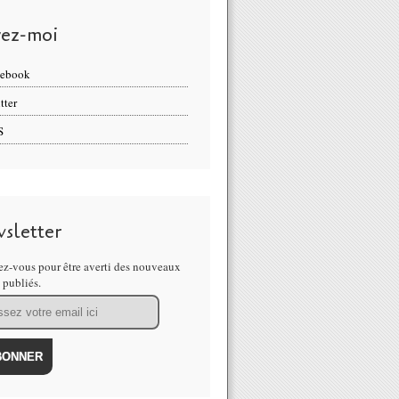
vez-moi
cebook
tter
S
sletter
z-vous pour être averti des nouveaux
s publiés.