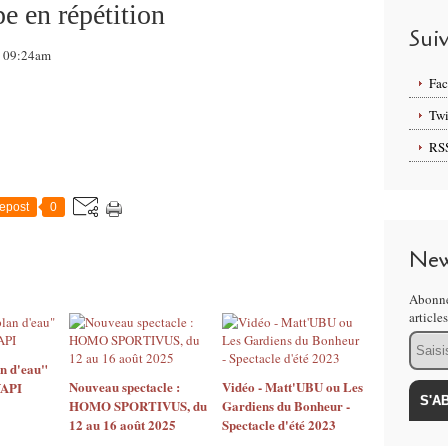
pe en répétition
Sui
2, 09:24am
Fa
Twi
RS
epost
0
New
Abonne
article
Email
n d'eau"
Nouveau spectacle :
Vidéo - Matt'UBU ou Les
YAPI
HOMO SPORTIVUS, du
Gardiens du Bonheur -
12 au 16 août 2025
Spectacle d'été 2023