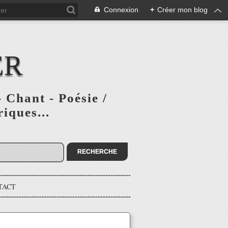
Connexion
+
Créer mon blog
ER
 Chant - Poésie /
iques...
TACT