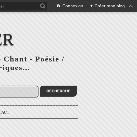
Connexion
+
Créer mon blog
ER
 Chant - Poésie /
iques...
TACT