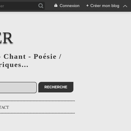
Connexion
+
Créer mon blog
ER
 Chant - Poésie /
iques...
TACT