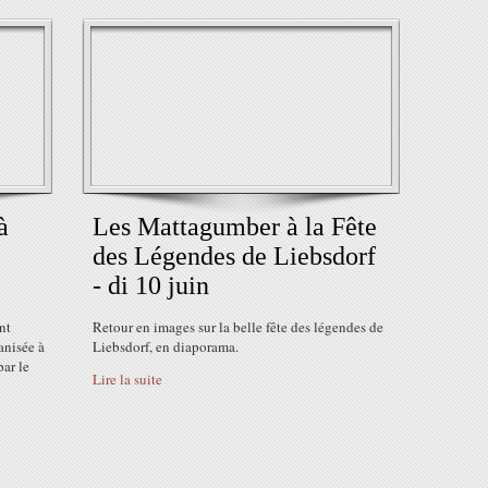
à
Les Mattagumber à la Fête
des Légendes de Liebsdorf
- di 10 juin
nt
Retour en images sur la belle fête des légendes de
anisée à
Liebsdorf, en diaporama.
par le
Lire la suite