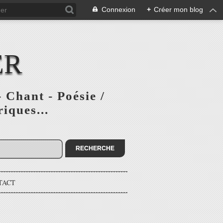
Connexion
+
Créer mon blog
ER
 Chant - Poésie /
iques...
TACT