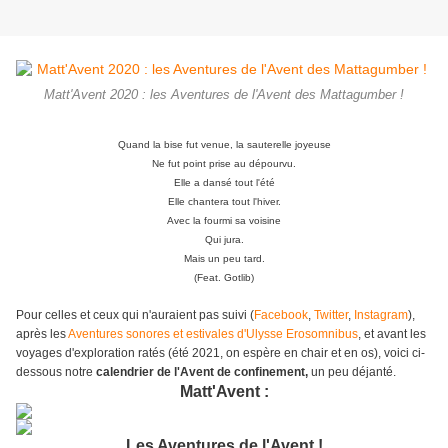
Matt'Avent 2020 : les Aventures de l'Avent des Mattagumber !
Quand la bise fut venue, la sauterelle joyeuse
Ne fut point prise au dépourvu.
Elle a dansé tout l'été
Elle chantera tout l'hiver.
Avec la fourmi sa voisine
Qui jura.
Mais un peu tard.
(Feat. Gotlib)
Pour celles et ceux qui n'auraient pas suivi (
Facebook
,
Twitter
,
Instagram
),
après les
Aventures sonores et estivales d'Ulysse Erosomnibus
, et avant les
voyages d'exploration ratés (été 2021, on espère en chair et en os), voici ci-
dessous notre
calendrier de l'Avent de confinement,
un peu déjanté.
Matt'Avent :
Les Aventures de l'Avent !