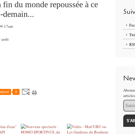
a fin du monde repoussée à ce
Sui
s-demain...
Fa
 09:17am
Twi
5 août
RS
New
Abonne
epost
0
article
Email