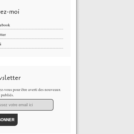
vez-moi
cebook
tter
S
sletter
z-vous pour être averti des nouveaux
s publiés.