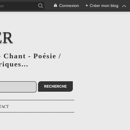
Connexion
+
Créer mon blog
ER
 Chant - Poésie /
iques...
TACT