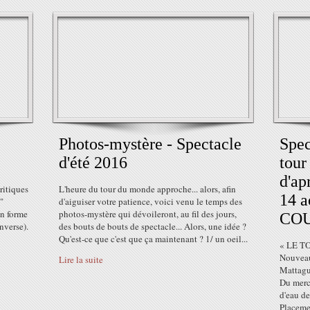
Photos-mystère - Spectacle
Spec
d'été 2016
tour
d'ap
ritiques
L'heure du tour du monde approche... alors, afin
14 a
"
d'aiguiser votre patience, voici venu le temps des
en forme
photos-mystère qui dévoileront, au fil des jours,
CO
nverse).
des bouts de bouts de spectacle... Alors, une idée ?
Qu'est-ce que c'est que ça maintenant ? 1/ un oeil...
« LE T
Nouveau 
Lire la suite
Mattagu
Du merc
d'eau d
Placemen