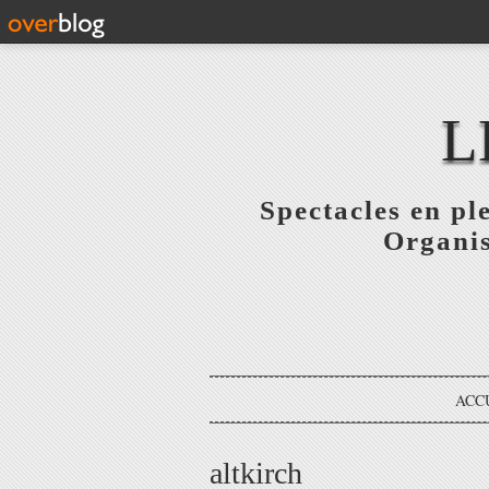
L
Spectacles en pl
Organis
ACC
altkirch