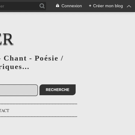
Connexion
+
Créer mon blog
ER
 Chant - Poésie /
iques...
TACT