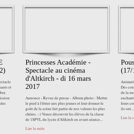
E
Princesses Académie -
Pous
2)
Spectacle au cinéma
(17/
d'Altkirch - di 16 mars
ectacle
Animati
2017
sauts et
Des con
ber,
de la nu
ission
Annonce - Revue de presse - Album photo : Mettre
enchanté
 des
le pied à l'étrier aux plus jeunes et leur donner le
leurs co
goût de la scène fait partie de nos valeurs les plus
ils ont...
chères. :-) Venez découvrir les élèves de la classe
Lire la 
de 1SPVL du lycée d'Altkirch en avant-séance...
Lire la suite