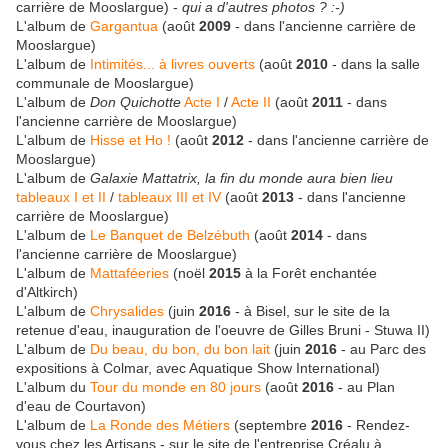
carrière de Mooslargue) -
qui a d'autres photos ? :-)
L'album de
Gargantua
(août
2009
- dans l'ancienne carrière de
Mooslargue)
L'album de
Intimités... à livres ouverts
(août
2010
- dans la salle
communale de Mooslargue)
L'album de
Don Quichotte
Acte I
/
Acte II
(août
2011
- dans
l'ancienne carrière de Mooslargue)
L'album de
Hisse et Ho !
(août
2012
- dans l'ancienne carrière de
Mooslargue)
L'album de
Galaxie Mattatrix, la fin du monde aura bien lieu
tableaux I et II
/
tableaux III et IV
(août
2013
- dans l'ancienne
carrière de Mooslargue)
L'album de
Le Banquet de Belzébuth
(août
2014
- dans
l'ancienne carrière de Mooslargue)
L'album de
Mattaféeries
(noël
2015
à la Forêt enchantée
d'Altkirch)
L'album de
Chrysalides
(juin
2016
- à Bisel, sur le site de la
retenue d'eau, inauguration de l'oeuvre de Gilles Bruni - Stuwa II)
L'album de
Du beau, du bon, du bon lait
(juin
2016
- au Parc des
expositions à Colmar, avec Aquatique Show International)
L'album du
Tour du monde en 80 jours
(août
2016
- au Plan
d'eau de Courtavon)
L'album de
La Ronde des Métiers
(septembre
2016
- Rendez-
vous chez les Artisans - sur le site de l'entreprise Créalu à