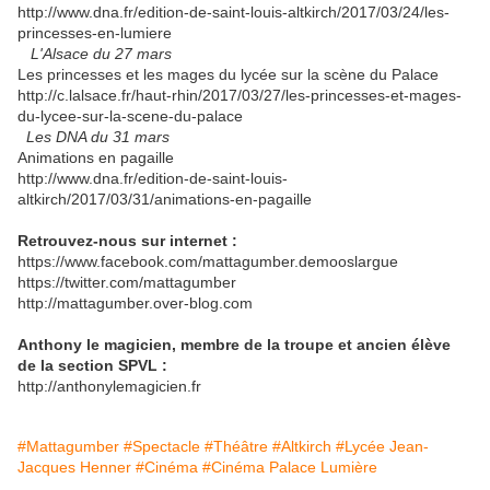
http://www.dna.fr/edition-de-saint-louis-altkirch/2017/03/24/les-
princesses-en-lumiere
L'Alsace du 27 mars
Les princesses et les mages du lycée sur la scène du Palace
http://c.lalsace.fr/haut-rhin/2017/03/27/les-princesses-et-mages-
du-lycee-sur-la-scene-du-palace
Les DNA du 31 mars
Animations en pagaille
http://www.dna.fr/edition-de-saint-louis-
altkirch/2017/03/31/animations-en-pagaille
Retrouvez-nous sur internet :
https://www.facebook.com/mattagumber.demooslargue
https://twitter.com/mattagumber
http://mattagumber.over-blog.com
Anthony le magicien, membre de la troupe et ancien élève
de la section SPVL :
http://anthonylemagicien.fr
#Mattagumber
#Spectacle
#Théâtre
#Altkirch
#Lycée Jean-
Jacques Henner
#Cinéma
#Cinéma Palace Lumière