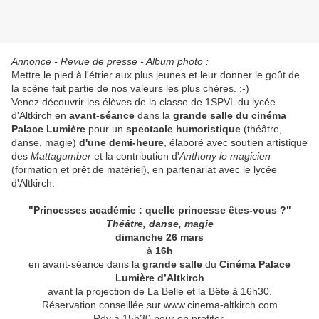
Annonce - Revue de presse - Album photo :
Mettre le pied à l'étrier aux plus jeunes et leur donner le goût de
la scène fait partie de nos valeurs les plus chères. :-)
Venez découvrir les élèves de la classe de 1SPVL du lycée
d'Altkirch en
avant-séance
dans la
grande salle du cinéma
Palace Lumière
pour un
spectacle humoristique
(théâtre,
danse, magie)
d'une demi-heure
, élaboré avec soutien artistique
des
Mattagumber
et la contribution d'
Anthony le magicien
(formation et prêt de matériel), en partenariat avec le lycée
d'Altkirch.
"Princesses académie : quelle princesse êtes-vous ?"
Théâtre, danse, magie
dimanche 26 mars
à
16h
en avant-séance dans la
grande salle
du
Cinéma Palace
Lumière d’Altkirch
avant la projection de La Belle et la Bête à 16h30.
Réservation conseillée sur www.cinema-altkirch.com
Rdv à 15h30 pour en profiter.