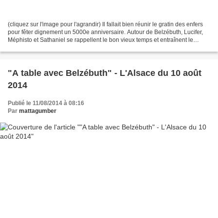
(cliquez sur l'image pour l'agrandir) Il fallait bien réunir le gratin des enfers
pour fêter dignement un 5000e anniversaire. Autour de Belzébuth, Lucifer,
Méphisto et Sathaniel se rappellent le bon vieux temps et entraînent le
public dans une descente...
"A table avec Belzébuth" - L'Alsace du 10 août
2014
Publié le 11/08/2014 à 08:16
Par
mattagumber