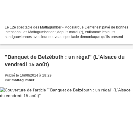
Le 12e spectacle des Mattagumber - Mooslargue L’enfer est pavé de bonnes
intentions Les Mattagumber ont, depuis mardi (*), enflammé les nuits
sundgauviennes avec leur nouveau spectacle démoniaque qu’ils présentent
encore ce soir. Belzébuth invite à l’occasion...
"Banquet de Belzébuth : un régal" (L'Alsace du
vendredi 15 août)
Publié le 16/08/2014 à 18:29
Par
mattagumber