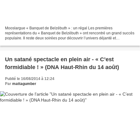
Mooslargue « Banquet de Belzébuth » : un régal Les premières
représentations du « Banquet de Belzébuth » ont rencontré un grand succès
populaire. Il reste deux soirées pour découvrir l’univers déjanté et
démoniaque de Belzébuth et ses amis. « Tout s’est...
Un satané spectacle en plein air - « C’est
formidiable ! » (DNA Haut-Rhin du 14 août)
Publié le 16/08/2014 à 12:24
Par
mattagumber