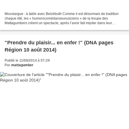
Mooslargue : à table avec Belzébuth Comme il est désormais de tradition
chaque été, les « humorocomédanseurusiciens » de la troupe des
Mattagumbers créent un spectacle, après l’avoir fait mijoter dans leur
imaginaire fertile. Ils invitent le public à...
"Prendre du plaisir... en enfer !" (DNA pages
Région 10 août 2014)
Publié le 11/08/2014 à 07:29
Par
mattagumber