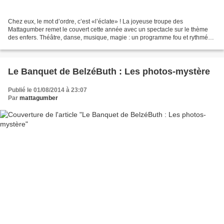
Chez eux, le mot d’ordre, c’est «l’éclate» ! La joyeuse troupe des
Mattagumber remet le couvert cette année avec un spectacle sur le thème
des enfers. Théâtre, danse, musique, magie : un programme fou et rythmé
qui mêle tragédie et comédie, réflexions...
Le Banquet de BelzéButh : Les photos-mystère
Publié le 01/08/2014 à 23:07
Par
mattagumber